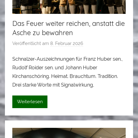
Das Feuer weiter reichen, anstatt die
Asche zu bewahren
Veröffentlicht am
8. Februar 2026
v
o
Schnalzer-Auszeichnungen für Franz Huber sen.,
n
Rudolf Roider sen. und Johann Huber
A
l
Kirchanschöring. Heimat. Brauchtum. Tradition.
o
Drei starke Worte mit Signalwirkung,
i
s
Weiterlesen
S
t
a
d