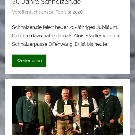
20 Jahre Schnalzen.de
Veröffentlicht am
14. Februar 2026
v
o
Schnalzen.de feiert heuer 20-Jähriges Jubiläum.
n
Die Idee dazu hatte damals Alois Stadler von der
A
l
Schnalzerpasse Offenwang. Er ist bis heute
o
i
Weiterlesen
s
S
t
a
d
l
e
r