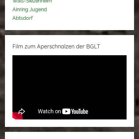
Wals-Siezenheim
Ainring Jugend
Abtsdorf
Film zum Aperschnalzen der BGLT