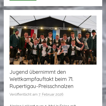
S
t
a
d
l
e
r
Jugend übernimmt den
Wettkampfauftakt beim 71.
Rupertigau-Preisschnalzen
Veröffentlicht am
7. Februar 2026
v
o