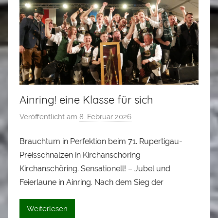
l
e
r
Ainring! eine Klasse für sich
Veröffentlicht am
8. Februar 2026
v
o
Brauchtum in Perfektion beim 71. Rupertigau-
n
Preisschnalzen in Kirchanschöring
A
l
Kirchanschöring. Sensationell! – Jubel und
o
Feierlaune in Ainring. Nach dem Sieg der
i
s
Weiterlesen