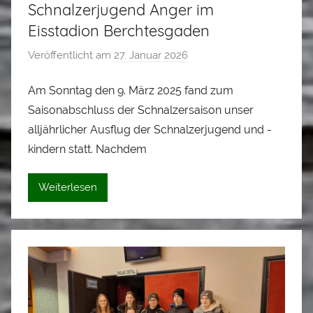
Schnalzerjugend Anger im
Eisstadion Berchtesgaden
Veröffentlicht am
27. Januar 2026
v
o
Am Sonntag den 9. März 2025 fand zum
n
Saisonabschluss der Schnalzersaison unser
A
l
alljährlicher Ausflug der Schnalzerjugend und -
o
kindern statt. Nachdem
i
s
Weiterlesen
S
t
a
d
l
e
r