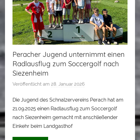
e
r
Peracher Jugend unternimmt einen
Radlausflug zum Soccergolf nach
Siezenheim
Veröffentlicht am
28. Januar 2026
v
o
Die Jugend des Schnalzervereins Perach hat am
n
21.09.2025 einen Radlausflug zum Soccergolf
A
l
nach Siezenheim gemacht mit anschließender
o
Einkehr beim Landgasthof
i