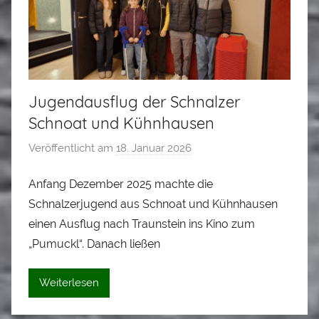
Jugendausflug der Schnalzer
Schnoat und Kühnhausen
Veröffentlicht am
18. Januar 2026
v
o
Anfang Dezember 2025 machte die
n
Schnalzerjugend aus Schnoat und Kühnhausen
A
l
einen Ausflug nach Traunstein ins Kino zum
o
„Pumuckl“. Danach ließen
i
s
Weiterlesen
S
t