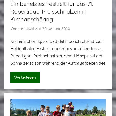
Ein beheiztes Festzelt für das 71.
Rupertigau-Preisschnalzen in
Kirchanschöring
Veröffentlicht am
30. Januar 2026
v
o
Kirchanschöring: „es gäd dahi“ berichtet Andreas
n
Heidenthaler, Festleiter beim bevorstehenden 71.
A
l
Rupertigau-Preisschnalzen, dem Höhepunkt der
o
Schnalzersaison während der Aufbauarbeiten des
i
s
Weiterlesen
S
t
a
d
l