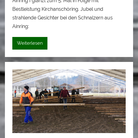
Ainring I glänzt zum 5. Mal in Folge mit
n
Bestleistung Kirchanschöring. Jubel und
A
l
strahlende Gesichter bei den Schnalzern aus
o
Ainring:
i
s
Weiterlesen
S
t
a
d
l
e
r