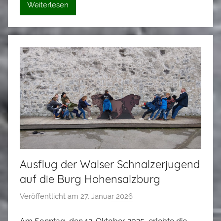
s
Weiterlesen
S
t
a
d
l
e
r
Ausflug der Walser Schnalzerjugend
auf die Burg Hohensalzburg
Veröffentlicht am
27. Januar 2026
v
o