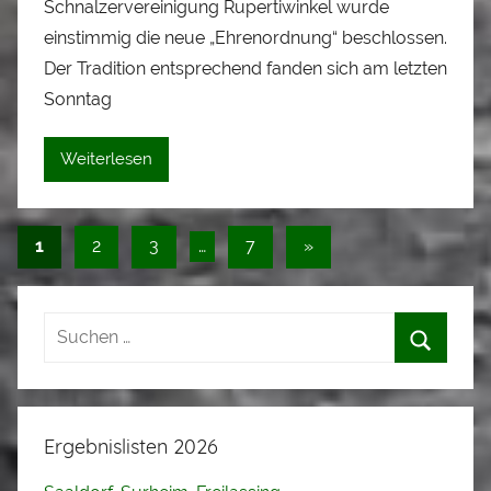
Schnalzervereinigung Rupertiwinkel wurde
A
l
einstimmig die neue „Ehrenordnung“ beschlossen.
o
Der Tradition entsprechend fanden sich am letzten
i
Sonntag
s
S
Weiterlesen
t
a
d
Seitennummerierung
Nächste
1
2
3
…
7
»
l
Beiträge
der
e
Beiträge
r
Ergebnislisten 2026