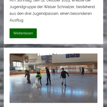
Am Sonntag, den 12. Oktober 2025, erlebte die
n
Jugendgruppe der Walser Schnalzer, bestehend
A
l
aus den drei Jugendpassen, einen besonderen
o
Ausflug
i
s
Weiterlesen
S
t
a
d
l
e
r