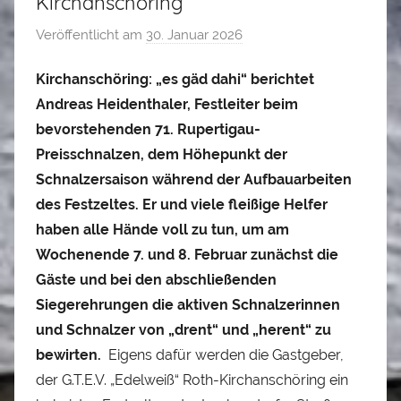
Kirchanschöring
Veröffentlicht am
30. Januar 2026
v
o
Kirchanschöring: „es gäd dahi“ berichtet
n
Andreas Heidenthaler, Festleiter beim
A
l
bevorstehenden 71. Rupertigau-
o
Preisschnalzen, dem Höhepunkt der
i
Schnalzersaison während der Aufbauarbeiten
s
des Festzeltes. Er und viele fleißige Helfer
S
haben alle Hände voll zu tun, um am
t
Wochenende 7. und 8. Februar zunächst die
a
Gäste und bei den abschließenden
d
Siegerehrungen die aktiven Schnalzerinnen
l
und Schnalzer von „drent“ und „herent“ zu
e
bewirten.
Eigens dafür werden die Gastgeber,
r
der G.T.E.V. „Edelweiß“ Roth-Kirchanschöring ein