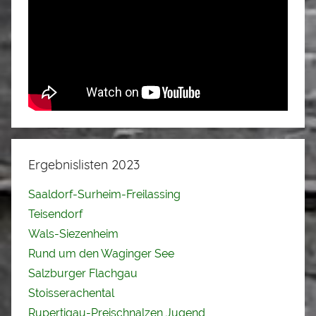
Ergebnislisten 2023
Saaldorf-Surheim-Freilassing
Teisendorf
Wals-Siezenheim
Rund um den Waginger See
Salzburger Flachgau
Stoisserachental
Rupertigau-Preischnalzen Jugend