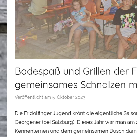
Badespaß und Grillen der F
gemeinsames Schnalzen mi
Veröffentlicht am
5. Oktober 2023
v
o
Die Fridolfinger Jugend krönt die eigentliche Sa
n
A
Georgener (bei Salzburg). Dieses Jahr war man am
l
Kennenlernen und dem gemeinsamen Dusch damit es