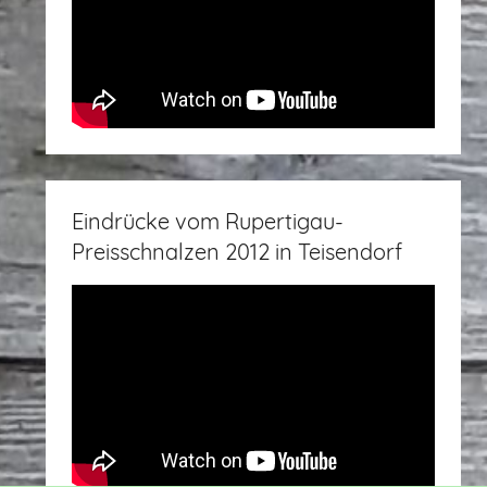
Eindrücke vom Rupertigau-
Preisschnalzen 2012 in Teisendorf