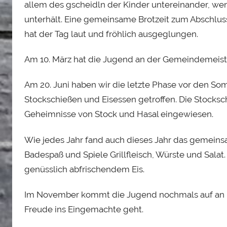
o
allem des gscheidln der Kinder untereinander, we
i
unterhält. Eine gemeinsame Brotzeit zum Abschluss 
s
hat der Tag laut und fröhlich ausgeglungen.
S
t
Am 10. März hat die Jugend an der Gemeindemeist
a
d
Am 20. Juni haben wir die letzte Phase vor den S
l
Stockschießen und Eisessen getroffen. Die Stocks
e
Geheimnisse von Stock und Hasal eingewiesen.
r
Wie jedes Jahr fand auch dieses Jahr das gemeinsa
Badespaß und Spiele Grillfleisch, Würste und Salat
genüsslich abfrischendem Eis.
Im November kommt die Jugend nochmals auf an R
Freude ins Eingemachte geht.