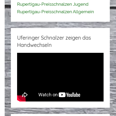
Rupertigau-Preisschnalzen Jugend
Rupertigau-Preisschnalzen Allgemein
Uferinger Schnalzer zeigen das
Handwechseln