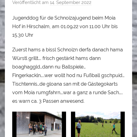
Veröffentlicht am
14. September 2022
v
o
Jugenddog für de Schnoizajugend beim Moia
n
Hof in Hirschalm, am 01.09.22 von 11.00 Uhr bis
A
l
15.30 Uhr
o
Zuerst hams a bissl Schnoizn derfa danach hama
i
Würstl grillt…. frisch gestärkt hams dann
s
S
boaghaggld…dann nu Ballspiele…
t
Fingerkackln…..wer wollt hod nu Fußball gschpuid…
a
Tischtennis…de gloana san mit de Gästegokarts
d
vom Moia rumgfahrn….war a ganz a runde Sach…..
l
es warn ca. 3 Passen anwesend.
e
r