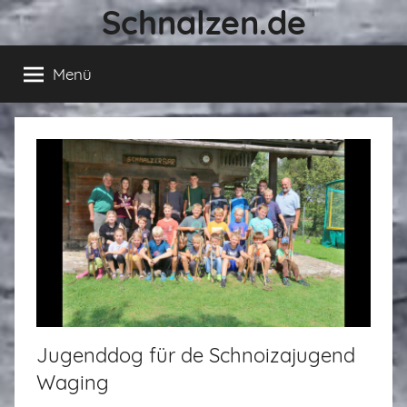
Schnalzen.de
Zum
Inhalt
springen
Menü
Jugenddog für de Schnoizajugend
Waging