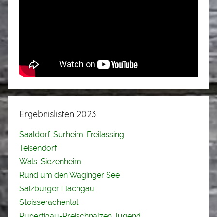
Ergebnislisten 2023
Saaldorf-Surheim-Freilassing
Teisendorf
Wals-Siezenheim
Rund um den Waginger See
Salzburger Flachgau
Stoisserachental
Rupertigau-Preischnalzen Jugend