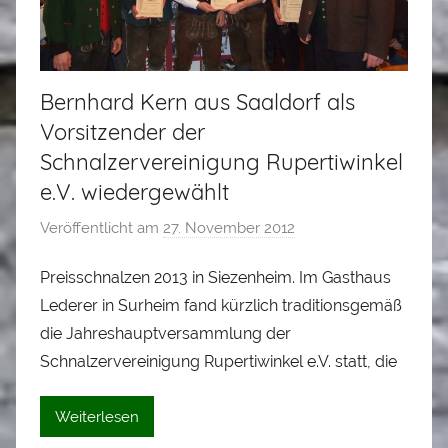
Bernhard Kern aus Saaldorf als
Vorsitzender der
Schnalzervereinigung Rupertiwinkel
e.V. wiedergewählt
Veröffentlicht am
27. November 2012
v
o
Preisschnalzen 2013 in Siezenheim. Im Gasthaus
n
Lederer in Surheim fand kürzlich traditionsgemäß
L
o
die Jahreshauptversammlung der
i
Schnalzervereinigung Rupertiwinkel e.V. statt, die
s
e
Weiterlesen
i