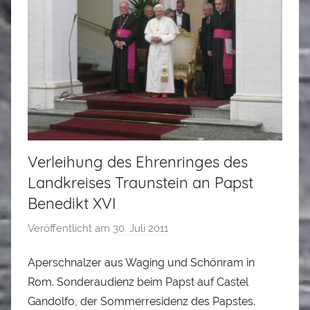
Verleihung des Ehrenringes des
Landkreises Traunstein an Papst
Benedikt XVI
Veröffentlicht am
30. Juli 2011
v
o
Aperschnalzer aus Waging und Schönram in
n
Rom. Sonderaudienz beim Papst auf Castel
L
o
Gandolfo, der Sommerresidenz des Papstes.