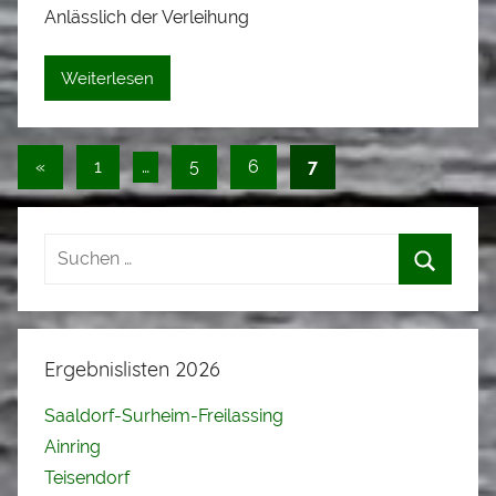
i
Anlässlich der Verleihung
s
e
Weiterlesen
i
Seitennummerierung
Vorherige
«
1
…
5
6
7
Beiträge
der
Beiträge
Ergebnislisten 2026
Saaldorf-Surheim-Freilassing
Ainring
Teisendorf