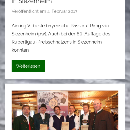
in Siezenheim
Veröffentlicht am
4. Februar 2013
v
o
Ainring VI beste bayerische Pass auf Rang vier
n
Siezenheim (pw). Auch bei der 60. Auflage des
L
o
Rupertigau-Preisschnalzens in Siezenheim
i
konnten
s
e
Weiterlesen
i