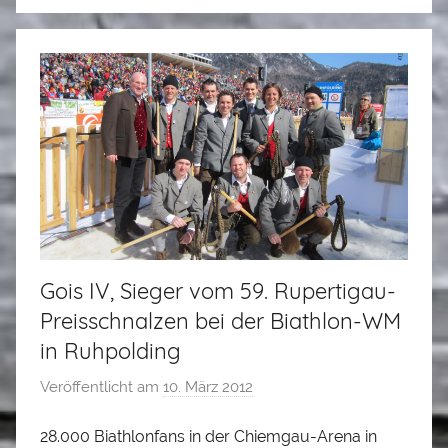
Gois IV, Sieger vom 59. Rupertigau-
Preisschnalzen bei der Biathlon-WM
in Ruhpolding
Veröffentlicht am
10. März 2012
v
o
28.000 Biathlonfans in der Chiemgau-Arena in
n