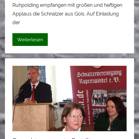
Ruhpolding empfangen mit großen und heftigen
L
o
Applaus die Schnalzer aus Gois. Auf Einladung
i
der
s
e
Weiterlesen
i