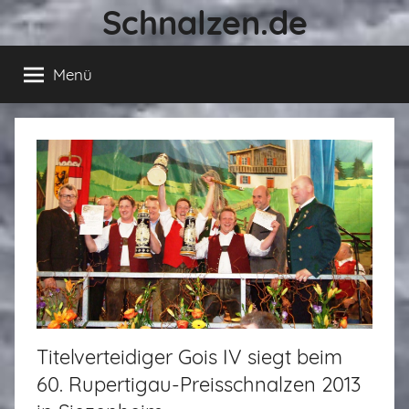
Schnalzen.de
Zum
Inhalt
springen
Menü
Titelverteidiger Gois IV siegt beim
60. Rupertigau-Preisschnalzen 2013