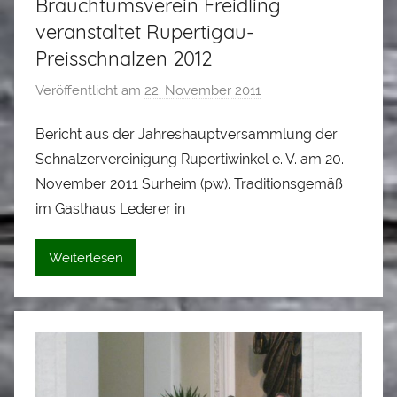
Brauchtumsverein Freidling
veranstaltet Rupertigau-
Preisschnalzen 2012
Veröffentlicht am
22. November 2011
v
o
Bericht aus der Jahreshauptversammlung der
n
Schnalzervereinigung Rupertiwinkel e. V. am 20.
L
o
November 2011 Surheim (pw). Traditionsgemäß
i
im Gasthaus Lederer in
s
e
Weiterlesen
i