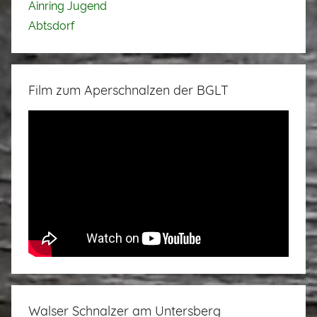
Ainring Jugend
Abtsdorf
Film zum Aperschnalzen der BGLT
Walser Schnalzer am Untersberg