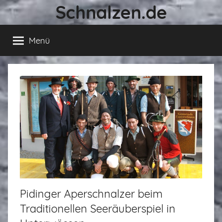
Schnalzen.de
Zum
Inhalt
springen
Menü
Pidinger Aperschnalzer beim
Traditionellen Seeräuberspiel in