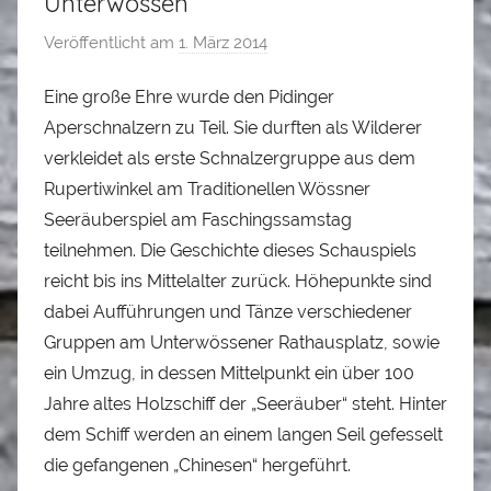
Unterwössen
Veröffentlicht am
1. März 2014
v
o
Eine große Ehre wurde den Pidinger
n
Aperschnalzern zu Teil. Sie durften als Wilderer
L
o
verkleidet als erste Schnalzergruppe aus dem
i
Rupertiwinkel am Traditionellen Wössner
s
Seeräuberspiel am Faschingssamstag
e
teilnehmen. Die Geschichte dieses Schauspiels
i
reicht bis ins Mittelalter zurück. Höhepunkte sind
dabei Aufführungen und Tänze verschiedener
Gruppen am Unterwössener Rathausplatz, sowie
ein Umzug, in dessen Mittelpunkt ein über 100
Jahre altes Holzschiff der „Seeräuber“ steht. Hinter
dem Schiff werden an einem langen Seil gefesselt
die gefangenen „Chinesen“ hergeführt.