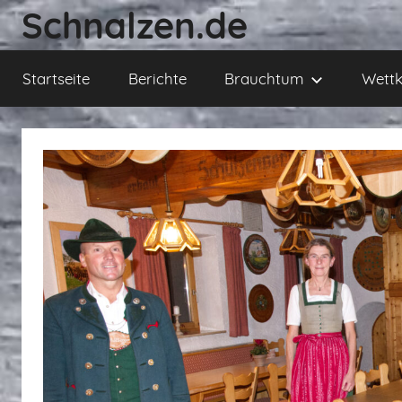
Zum
Schnalzen.de
Inhalt
springen
Startseite
Berichte
Brauchtum
Wettk