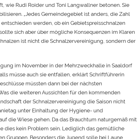
t, wie Rudi Roider und Toni Langwallner betonen. Sie
bilisieren. „Jedes Gemeindegebiet ist anders, die Zahl
t entschieden werden, ob ein Gebietspreisschnalzen
 sollte sich aber über mögliche Konsequenzen im Klaren
schnalzen ist nicht die Schnalzervereinigung, sondern der
igung im November in der Mehrzweckhalle in Saaldorf
s müsse auch sie entfallen, erklärt Schriftführerin
Beschlüsse müssten dann bei der nächsten
 Was die weiteren Aussichten für den kommenden
andschaft der Schnalzervereinigung die Saison nicht
fanietag unter Einhaltung der Hygiene- und
auf die Wiese gehen. Da das Brauchtum naturgemäß mit
te dies kein Problem sein. Lediglich das gemütliche
en Gruppen. Besonders die Jugend solle bei Laune