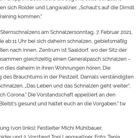
 sich Roider und Langwallner. „Schaut‘s auf die Dirndl
Training kommen.”
 Sternschnalzens am Schnalzersonntag, 7. Februar 2021,
 ab 11 Uhr bei sich daheim schnalzen, gebietsmäßig
en nach innen, Zentrum ist Saaldorf, wo der Sitz der
zusammen gleichzeitig einen Generalpasch schnalzen –
den dies daheim in ihren Wohnungen hören. Die
g des Brauchtums in der Pestzeit. Damals verständigten
chnalzen. „Das Leben und das Schnalzen geht weiter”,
ach Corona.” Die Vorstandschaft appelliert an den
leibt‘s gesund und haltet euch an die Vorgaben.” tw
ng (von links): Festleiter Michi Mühlbauer,
oider und 2. Vorstand Toni Langwallner. Foto: Tanja