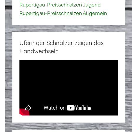
Rupertigau-Preisschnalzen Jugend
Rupertigau-Preisschnalzen Allgemein
Uferinger Schnalzer zeigen das
Handwechseln