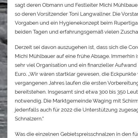
sagt deren Obmann und Festleiter Michi Mühlbauer
so deren Vorsitzender Toni Langwallner. Die Vorsta
Vorgaben und ein Hygienekonzept beim Rupertigau
beiden Tagen und erfahrungsgemäß vielen Zuschau
Derzeit sei davon auszugehen ist, dass sich die C
Michi Mühlbauer auf eine frühe Absage. Immerhin i
sehr viel Organisation und ein finanzieller Aufwan
Euro. „Wir wären startklar gewesen, die Eckpunkte 
vergangenen Jahres laufen die ersten Vorbereitungen
bereitstehen. Insgesamt sind etwa 300 bis 350 Leu
notwendig. Die Marktgemeinde Waging mit Schirm
jedenfalls auch für 2022 die Unterstützung zugesag
Schnalzern.”
Was die einzelnen Gebietspreisschnalzen in den 