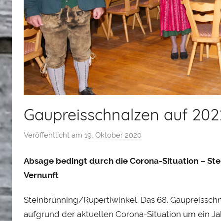
Gaupreisschnalzen auf 20
Veröffentlicht am
19. Oktober 2020
v
o
Absage bedingt durch die Corona-Situation – Ster
n
L
Vernunft
o
Steinbrünning/Rupertiwinkel. Das 68. Gaupreisschn
i
s
aufgrund der aktuellen Corona-Situation um ein Jah