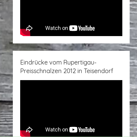
Eindrücke vom Rupertigau-
Preisschnalzen 2012 in Teisendorf