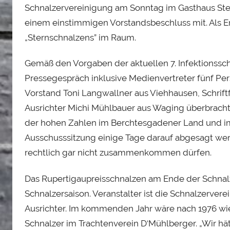
e
Schnalzervereinigung am Sonntag im Gasthaus St
i
einem einstimmigen Vorstandsbeschluss mit. Als Er
„Sternschnalzens” im Raum.
Gemäß den Vorgaben der aktuellen 7. Infektions
Pressegespräch inklusive Medienvertreter fünf Pers
Vorstand Toni Langwallner aus Viehhausen, Schrif
Ausrichter Michi Mühlbauer aus Waging überbracht
der hohen Zahlen im Berchtesgadener Land und i
Ausschusssitzung einige Tage darauf abgesagt wer
rechtlich gar nicht zusammenkommen dürfen.
Das Rupertigaupreisschnalzen am Ende der Schnalz
Schnalzersaison. Veranstalter ist die Schnalzerver
Ausrichter. Im kommenden Jahr wäre nach 1976 wi
Schnalzer im Trachtenverein D‘Mühlberger. „Wir hät