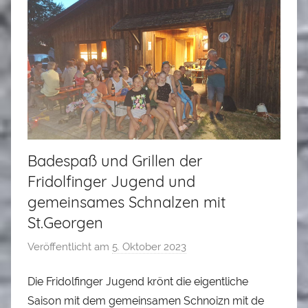
a
d
l
e
r
Badespaß und Grillen der
Fridolfinger Jugend und
gemeinsames Schnalzen mit
St.Georgen
Veröffentlicht am
5. Oktober 2023
v
o
Die Fridolfinger Jugend krönt die eigentliche
n
Saison mit dem gemeinsamen Schnoizn mit de
A