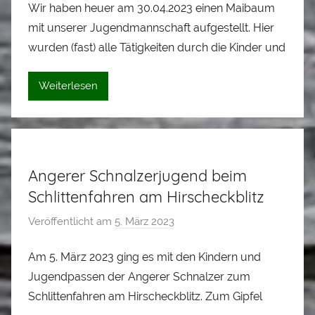
Wir haben heuer am 30.04.2023 einen Maibaum
n
mit unserer Jugendmannschaft aufgestellt. Hier
A
l
wurden (fast) alle Tätigkeiten durch die Kinder und
o
i
Weiterlesen
s
S
t
a
Angerer Schnalzerjugend beim
d
l
Schlittenfahren am Hirscheckblitz
e
Veröffentlicht am
5. März 2023
v
r
o
Am 5. März 2023 ging es mit den Kindern und
n
Jugendpassen der Angerer Schnalzer zum
A
l
Schlittenfahren am Hirscheckblitz. Zum Gipfel
o