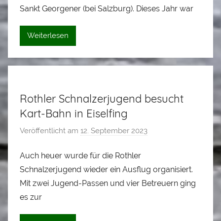
l
Sankt Georgener (bei Salzburg). Dieses Jahr war
o
i
Weiterlesen
s
S
t
a
Rothler Schnalzerjugend besucht
d
l
Kart-Bahn in Eiselfing
e
Veröffentlicht am
12. September 2023
v
r
o
Auch heuer wurde für die Rothler
n
Schnalzerjugend wieder ein Ausflug organisiert.
A
l
Mit zwei Jugend-Passen und vier Betreuern ging
o
es zur
i
s