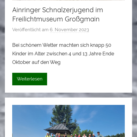
Ainringer Schnalzerjugend im
Freilichtmuseum Großgmain
Veröffentlicht am
6. November 2023
v
o
Bei schönem Wetter machten sich knapp 50
n
Kinder im Alter zwischen 4 und 13 Jahre Ende
A
l
Oktober auf den Weg
o
i
Weiterlesen
s
S
t
a
d
l
e