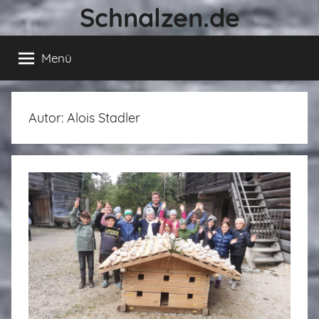
Schnalzen.de
Zum
Inhalt
springen
Menü
Autor:
Alois Stadler