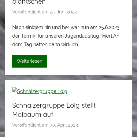
plantschen
r
Veröffentlicht am
25. Juni 2023
v
o
Nach einigem hin und her war nun am 25.6.2023
n
der Termin für unseren Jugendausflug fixiert.An
A
l
dem Tag hatten dann wirklich
o
i
Weiterlesen
s
S
t
a
d
Schnalzergruppe Loig stellt
l
Maibaum auf
e
r
Veröffentlicht am
30. April 2023
v
o