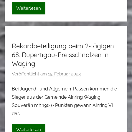
i
Weiterlesen
s
S
t
a
Rekordbeteiligung beim 2-tägigen
d
l
68. Rupertigau-Preisschnalzen in
e
Waging
r
Veröffentlicht am
15. Februar 2023
v
o
Bei Jugend- und Allgemein-Passen kommen die
n
Sieger aus der Gemeinde Ainring Waging.
A
l
Souverän mit 190,0 Punkten gewann Ainring VI
o
das
i
s
Weiterlesen