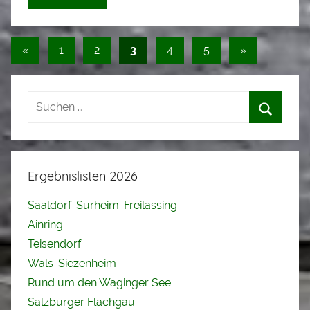
S
t
a
Seitennummerierung
Vorherige
Nächste
«
1
2
3
4
5
»
d
Beiträge
Beiträge
der
l
Beiträge
e
r
Ergebnislisten 2026
Saaldorf-Surheim-Freilassing
Ainring
Teisendorf
Wals-Siezenheim
Rund um den Waginger See
Salzburger Flachgau