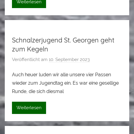
Weiterlesen
S
t
a
d
Schnalzerjugend St. Georgen geht
l
e
zum Kegeln
r
Veröffentlicht am
10. September 2023
v
o
Auch heuer luden wir alle unsere vier Passen
n
wieder zum Jugendtag ein. Es war eine gesellige
A
l
Runde, die sich diesmal
o
i
Weiterlesen
s
S
t