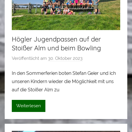
r
Högler Jugendpassen auf der
Stoißer Alm und beim Bowling
Veröffentlicht am
30. Oktober 2023
v
o
In den Sommerferien boten Stefan Geier und ich
n
unseren Kindern wieder die Möglichkeit mit uns
A
l
auf die Stoißer Alm zu
o
i
Weiterlesen
s
S
t