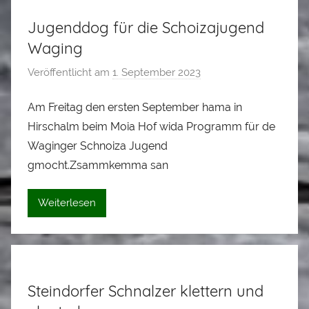
a
Jugenddog für die Schoizajugend
d
l
Waging
e
Veröffentlicht am
1. September 2023
v
r
o
Am Freitag den ersten September hama in
n
Hirschalm beim Moia Hof wida Programm für de
A
l
Waginger Schnoiza Jugend
o
gmocht.Zsammkemma san
i
s
Weiterlesen
S
t
a
d
Steindorfer Schnalzer klettern und
l
e