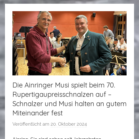
t
a
d
l
e
r
Die Ainringer Musi spielt beim 70.
Rupertigaupreisschnalzen auf –
Schnalzer und Musi halten an gutem
Miteinander fest
Veröffentlicht am
20. Oktober 2024
v
o