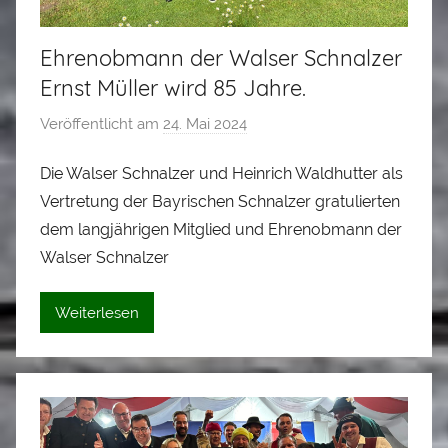
Ehrenobmann der Walser Schnalzer
Ernst Müller wird 85 Jahre.
Veröffentlicht am
24. Mai 2024
v
o
Die Walser Schnalzer und Heinrich Waldhutter als
n
Vertretung der Bayrischen Schnalzer gratulierten
A
l
dem langjährigen Mitglied und Ehrenobmann der
o
Walser Schnalzer
i
s
Weiterlesen
S
t
a
d
l