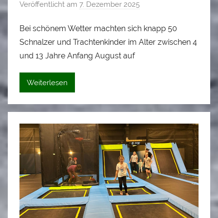
Veröffentlicht am
7. Dezember 2025
v
o
Bei schönem Wetter machten sich knapp 50
n
Schnalzer und Trachtenkinder im Alter zwischen 4
A
l
und 13 Jahre Anfang August auf
o
i
Weiterlesen
s
S
t
a
d
l
e
r