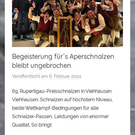
e
r
Begeisterung für´s Aperschnalzen
bleibt ungebrochen
Veröffentlicht am
6. Februar 2024
v
o
69. Rupertigau-Preisschnalzen in Viehhausen
n
Viehhausen. Schnalzen auf höchstem Niveau,
A
l
beste Wettkampf-Bedingungen für alle
o
Schnalzer-Passen, Leistungen von enormer
i
Qualität. So bringt
s