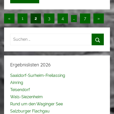
S
t
a
Seitennummerierung
Vorherige
Nächste
«
1
2
3
4
…
7
»
d
Beiträge
Beiträge
der
l
Beiträge
e
r
Ergebnislisten 2026
Saaldorf-Surheim-Freilassing
Ainring
Teisendorf
Wals-Siezenheim
Rund um den Waginger See
Salzburger Flachgau