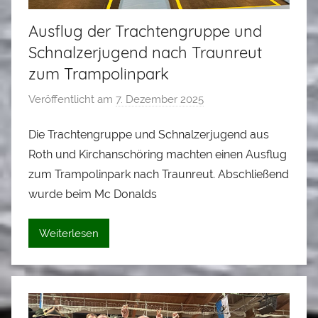
Ausflug der Trachtengruppe und
Schnalzerjugend nach Traunreut
zum Trampolinpark
Veröffentlicht am
7. Dezember 2025
v
o
Die Trachtengruppe und Schnalzerjugend aus
n
Roth und Kirchanschöring machten einen Ausflug
A
l
zum Trampolinpark nach Traunreut. Abschließend
o
wurde beim Mc Donalds
i
s
Weiterlesen
S
t
a
d