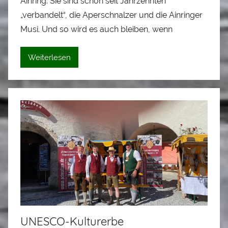
Ainring. Sie sind schon seit Jahrzehnten
n
„verbandelt“, die Aperschnalzer und die Ainringer
A
l
Musi. Und so wird es auch bleiben, wenn
o
i
Weiterlesen
s
S
t
a
d
l
e
r
UNESCO-Kulturerbe