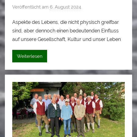
Veröffentlicht am
6. August 2024
v
o
Aspekte des Lebens, die nicht physisch greifbar
n
sind, aber dennoch einen bedeutenden Einfluss
A
l
auf unsere Gesellschaft, Kultur und unser Leben
o
i
Weiterlesen
s
S
t
a
d
l
e
r