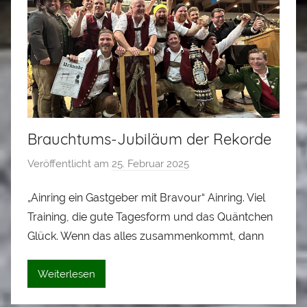
l
e
r
Brauchtums-Jubiläum der Rekorde
Veröffentlicht am
25. Februar 2025
v
o
„Ainring ein Gastgeber mit Bravour“ Ainring. Viel
n
Training, die gute Tagesform und das Quäntchen
A
l
Glück. Wenn das alles zusammenkommt, dann
o
i
Weiterlesen
s
S