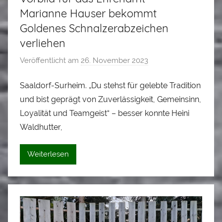
Marianne Hauser bekommt
Goldenes Schnalzerabzeichen
verliehen
Veröffentlicht am
26. November 2023
v
o
Saaldorf-Surheim. „Du stehst für gelebte Tradition
n
und bist geprägt von Zuverlässigkeit, Gemeinsinn,
A
l
Loyalität und Teamgeist“ – besser konnte Heini
o
Waldhutter,
i
s
Weiterlesen
S
t
a
d
l