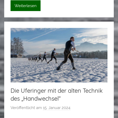
S
Weiterlesen
t
a
d
l
e
r
Die Uferinger mit der alten Technik
des „Handwechsel“
Veröffentlicht am
15. Januar 2024
v
o