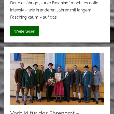
Der diesjährige „kurze Fasching“ macht es nötig,
n
intensiv – wie in anderen Jahren mit langem
A
l
Fasching kaum – auf das
o
i
Weiterlesen
s
S
t
a
d
l
e
r
Vorbild für das Ehrenamt –