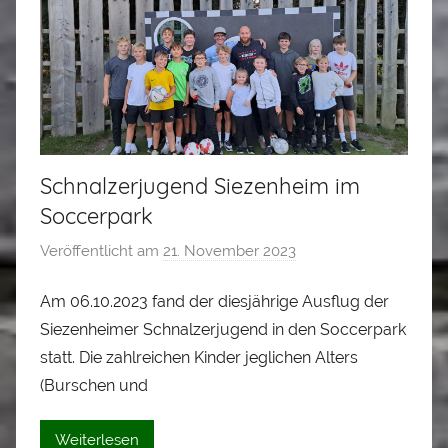
e
r
Schnalzerjugend Siezenheim im
Soccerpark
Veröffentlicht am
21. November 2023
v
o
Am 06.10.2023 fand der diesjährige Ausflug der
n
Siezenheimer Schnalzerjugend in den Soccerpark
A
l
statt. Die zahlreichen Kinder jeglichen Alters
o
(Burschen und
i
s
Weiterlesen