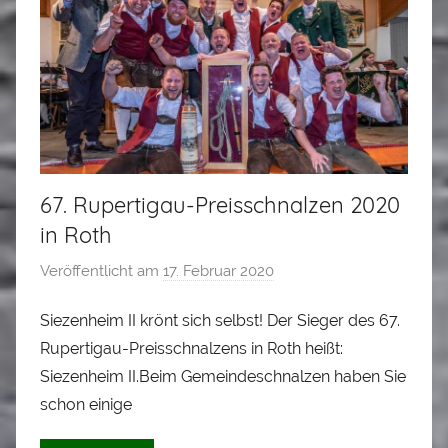
67. Rupertigau-Preisschnalzen 2020
in Roth
Veröffentlicht am
17. Februar 2020
v
o
Siezenheim II krönt sich selbst! Der Sieger des 67.
n
Rupertigau-Preisschnalzens in Roth heißt:
L
o
Siezenheim II.Beim Gemeindeschnalzen haben Sie
i
schon einige
s