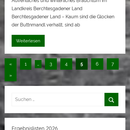
Adventliches und winterliches Brauchtum im
n
Landkreis Berchtesgadener Land
L
o
Berchtesgadener Land – Kaum sind die Glocken
i
der Buttnmandl verhallt, sind ab
s
e
Weiterlesen
i
Seitennummerierung
Vorherige
«
1
…
3
4
5
6
7
Beiträge
der
Nächste
»
Beiträge
Beiträge
Ergebnislisten 2026