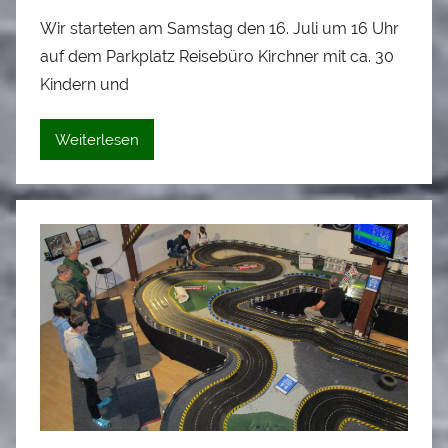
o
Wir starteten am Samstag den 16. Juli um 16 Uhr
n
auf dem Parkplatz Reisebüro Kirchner mit ca. 30
A
l
Kindern und
o
i
Weiterlesen
s
S
t
a
d
l
e
r