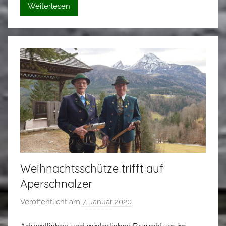
e
Weiterlesen
i
Weihnachtsschütze trifft auf
Aperschnalzer
Veröffentlicht am
7. Januar 2020
v
o