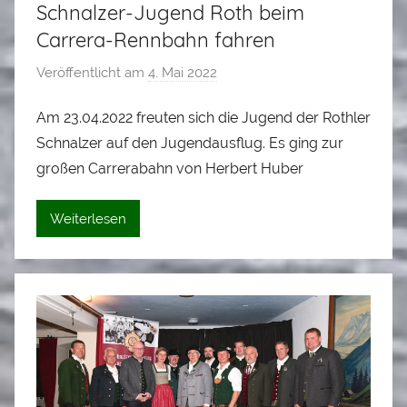
Schnalzer-Jugend Roth beim
Carrera-Rennbahn fahren
Veröffentlicht am
4. Mai 2022
v
o
Am 23.04.2022 freuten sich die Jugend der Rothler
n
Schnalzer auf den Jugendausflug. Es ging zur
A
l
großen Carrerabahn von Herbert Huber
o
i
Weiterlesen
s
S
t
a
d
l
e
r