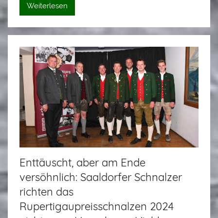
s
Weiterlesen
S
t
a
d
l
e
r
Enttäuscht, aber am Ende
versöhnlich: Saaldorfer Schnalzer
richten das
Rupertigaupreisschnalzen 2024