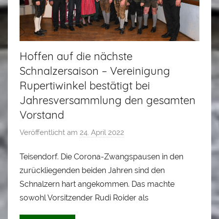
Hoffen auf die nächste
Schnalzersaison – Vereinigung
Rupertiwinkel bestätigt bei
Jahresversammlung den gesamten
Vorstand
Veröffentlicht am
24. April 2022
v
o
Teisendorf. Die Corona-Zwangspausen in den
n
zurückliegenden beiden Jahren sind den
A
l
Schnalzern hart angekommen. Das machte
o
sowohl Vorsitzender Rudi Roider als
i