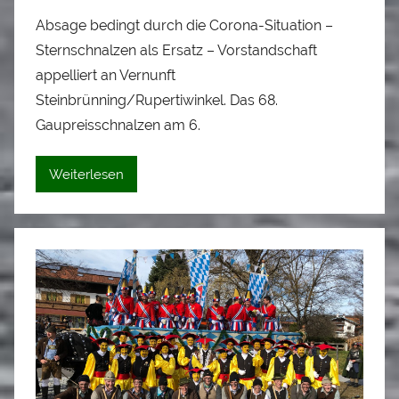
o
Absage bedingt durch die Corona-Situation –
n
Sternschnalzen als Ersatz – Vorstandschaft
L
o
appelliert an Vernunft
i
Steinbrünning/Rupertiwinkel. Das 68.
s
Gaupreisschnalzen am 6.
e
i
Weiterlesen