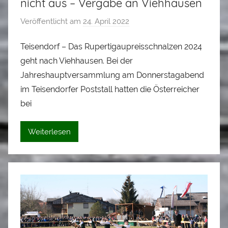
nicht aus – Vergabe an Viehhausen
Veröffentlicht am
24. April 2022
v
o
Teisendorf – Das Rupertigaupreisschnalzen 2024
n
geht nach Viehhausen. Bei der
A
l
Jahreshauptversammlung am Donnerstagabend
o
im Teisendorfer Poststall hatten die Österreicher
i
bei
s
S
Weiterlesen
t
a
d
l
e
r