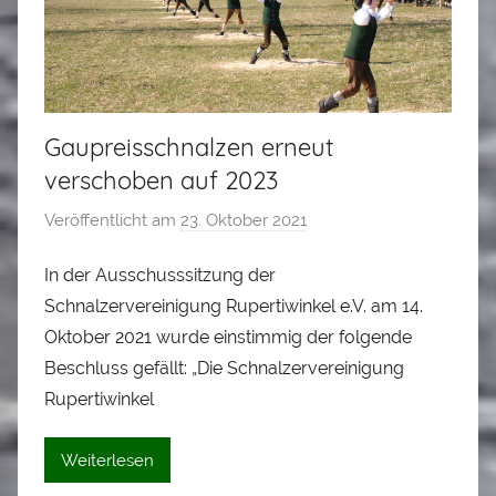
Gaupreisschnalzen erneut
verschoben auf 2023
Veröffentlicht am
23. Oktober 2021
v
o
In der Ausschusssitzung der
n
Schnalzervereinigung Rupertiwinkel e.V. am 14.
A
l
Oktober 2021 wurde einstimmig der folgende
o
Beschluss gefällt: „Die Schnalzervereinigung
i
Rupertiwinkel
s
S
Weiterlesen
t