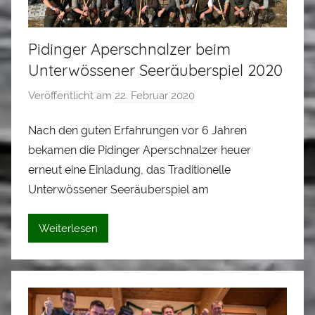
Pidinger Aperschnalzer beim
Unterwössener Seeräuberspiel 2020
Veröffentlicht am
22. Februar 2020
v
o
Nach den guten Erfahrungen vor 6 Jahren
n
bekamen die Pidinger Aperschnalzer heuer
L
o
erneut eine Einladung, das Traditionelle
i
Unterwössener Seeräuberspiel am
s
e
Weiterlesen
i