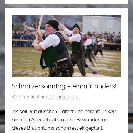
a
d
l
e
r
Schnalzersonntag – einmal anders!
Veröffentlicht am
30. Januar 2021
v
o
„es soll laut duschen – drent und herent“ Es war
n
bei allen Aperschnalzern und Bewunderern
L
o
dieses Brauchtums schon fest eingeplant,