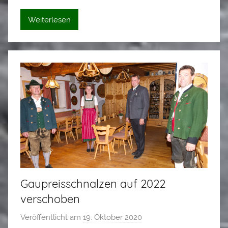
i
s
Weiterlesen
e
i
Gaupreisschnalzen auf 2022
verschoben
Veröffentlicht am
19. Oktober 2020
v